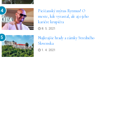
Piešťanský mýtus Rytmus! O
meste, kde vyrastal, ale aj o jeho
kariére krupiéra
8. 5. 2021
Najkrajšie hrady a zámky Stredného
Slovenska
1. 4. 2021