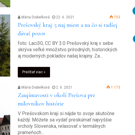
Mária Diabelková
22. 6. 2021
753
Prešovský kraj: 5 naj miest a na čo si radšej
dávať pozor
foto: Laci30, CC BY 3.0 Prešovský kraj v sebe
skrýva veľké množstvo prírodných, historických
aj moderných pokladov našej krajiny. Za…
Prečítať viac »
Mária Diabelková
2. 6. 2021
1 173
Zaujímavosti v okolí Prešova pre
milovníkov histórie
V Prešovskom kraji si nájde to svoje skutočne
každý. Môžete sa vydať preskúmať najvyššie
vrcholy Slovenska, relaxovať v termálnych
prameňoch…