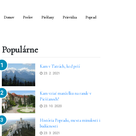
Domov
Prešov
Piešťany
Prievidza
Poprad
Populárne
Kam v Tatrách, keď prší
23. 2. 2021
Kam vziať manželku na rande v
Piešťanoch?
23. 10. 2020
História Popradu, mesta minulosti i
budúcnosti
23. 3. 2021