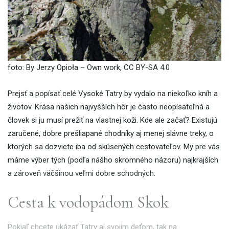
foto: By Jerzy Opioła – Own work, CC BY-SA 4.0
Prejsť a popísať celé Vysoké Tatry by vydalo na niekoľko kníh a
životov. Krása našich najvyšších hôr je často neopísateľná a
človek si ju musí prežiť na vlastnej koži. Kde ale začať? Existujú
zaručené, dobre prešliapané chodníky aj menej slávne treky, o
ktorých sa dozviete iba od skúsených cestovateľov. My pre vás
máme výber tých (podľa nášho skromného názoru) najkrajších
a zároveň väčšinou veľmi dobre schodných.
Cesta k vodopádom Skok
Pokiaľ chcete ukázať Tatry aj svojim deťom, tak na