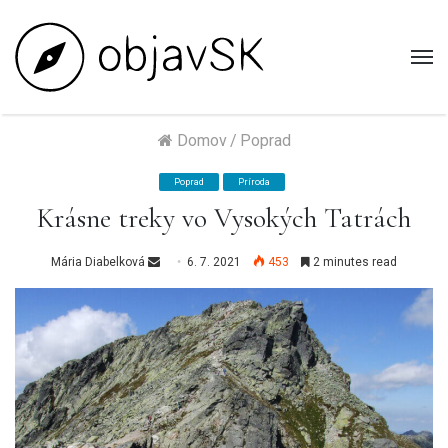
M
Domov
/
Poprad
Poprad
Príroda
Krásne treky vo Vysokých Tatrách
Send
Mária Diabelková
6. 7. 2021
453
2 minutes read
an
email