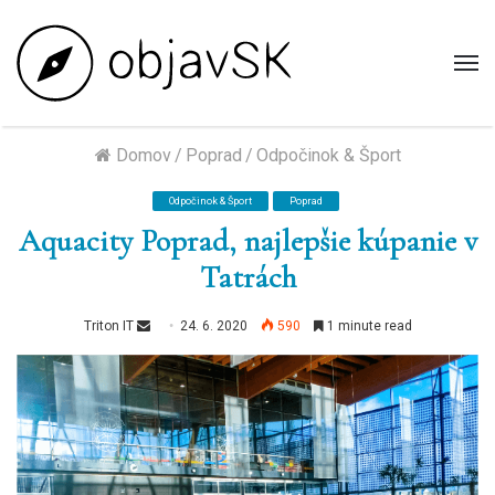
M
Domov
/
Poprad
/
Odpočinok & Šport
Odpočinok & Šport
Poprad
Aquacity Poprad, najlepšie kúpanie v
Tatrách
Send
Triton IT
24. 6. 2020
590
1 minute read
an
email