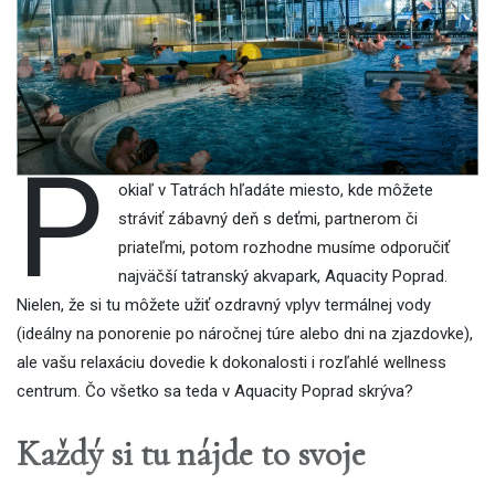
P
okiaľ v Tatrách hľadáte miesto, kde môžete
stráviť zábavný deň s deťmi, partnerom či
priateľmi, potom rozhodne musíme odporučiť
najväčší tatranský akvapark, Aquacity Poprad.
Nielen, že si tu môžete užiť ozdravný vplyv termálnej vody
(ideálny na ponorenie po náročnej túre alebo dni na zjazdovke),
ale vašu relaxáciu dovedie k dokonalosti i rozľahlé wellness
centrum. Čo všetko sa teda v Aquacity Poprad skrýva?
Každý si tu nájde to svoje