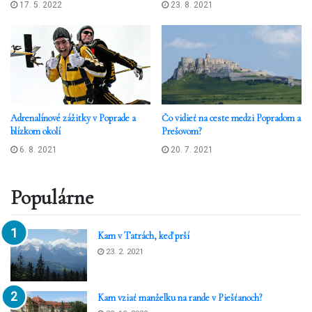
17. 5. 2022
23. 8. 2021
Adrenalínové zážitky v Poprade a
Čo vidieť na ceste medzi Popradom a
blízkom okolí
Prešovom?
6. 8. 2021
20. 7. 2021
Nechajte sa rozmaznávať
wellness službami
Populárne
Vedľa bazénov vládne Aquacity Poprad tiež
Kam v Tatrách, keď prší
unikátne wellness centrum, kde vaše telo prejde
23. 2. 2021
úplnou relaxačnou obnovou od hlavy až k pätám.
Sami sme ani nestačili vyskúšať všetky typy
sauny, ktoré sa nachádzajú v tzv. Fire & Water
Kam vziať manželku na rande v Piešťanoch?
Wellness & Spa centre. Z vyskúšaných nám však