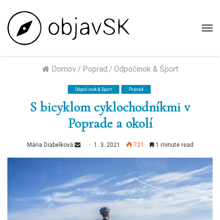
M
Domov
/
Poprad
/
Odpočinok & Šport
Odpočinok & Šport
Poprad
S bicyklom cyklochodníkmi v
Poprade a okolí
Send
Mária Diabelková
1. 3. 2021
721
1 minute read
an
email