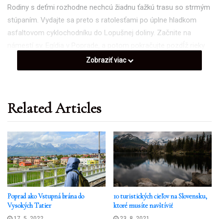
Rodiny s deťmi rozhodne nechcú žiadnu ťažkú trasu so strmým
stúpaním. Vydajte sa preto s ratolesťami po úplne hladkom
asfaltovom cyklochodníku do Lopušnej doliny. Začnite na
námestí sv. Egídia v Poprade, a potom pokračujte pozdĺž rieky
Poprad do neďalekého Svitu, odkiaľ vedie novo
Zobraziť viac
zrekonštruovaný chodník až do Lopušnej doliny. Po ceste
nájdete mnoho miest na krátky odpočinok i občerstvenie.
Related Articles
Poprad ako Vstupná brána do
10 turistických cieľov na Slovensku,
Vysokých Tatier
ktoré musíte navštíviť
17. 5. 2022
23. 8. 2021